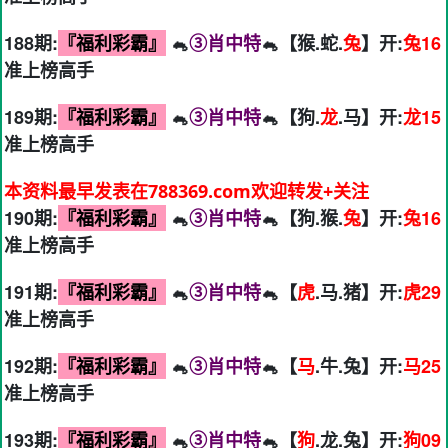
188期:
『福利彩霸』
🐁
③肖中特
🐁【猴.蛇.
兔
】开:
兔16
准上榜高手
189期:
『福利彩霸』
🐁
③肖中特
🐁【狗.
龙
.马】开:
龙15
准上榜高手
本资料最早发表在788369.com欢迎转发+关注
190期:
『福利彩霸』
🐁
③肖中特
🐁【狗.猴.
兔
】开:
兔16
准上榜高手
191期:
『福利彩霸』
🐁
③肖中特
🐁【
虎
.马.猪】开:
虎29
准上榜高手
192期:
『福利彩霸』
🐁
③肖中特
🐁【
马
.牛.兔】开:
马25
准上榜高手
193期:
『福利彩霸』
🐁
③肖中特
🐁【
狗
.龙.兔】开:
狗09