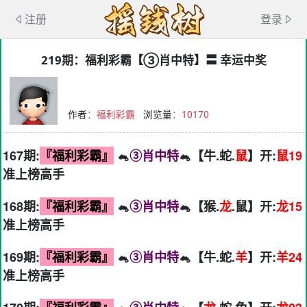
注册
登录
219期：福利彩霸【③肖中特】〓 幸运中奖
作者
：
福利彩霸
浏览量
：
10170
167期:
『福利彩霸』
🐁
③肖中特
🐁【牛.蛇.
鼠
】开:
鼠19
准上榜高手
168期:
『福利彩霸』
🐁
③肖中特
🐁【猴.
龙
.鼠】开:
龙15
准上榜高手
169期:
『福利彩霸』
🐁
③肖中特
🐁【牛.蛇.
羊
】开:
羊24
准上榜高手