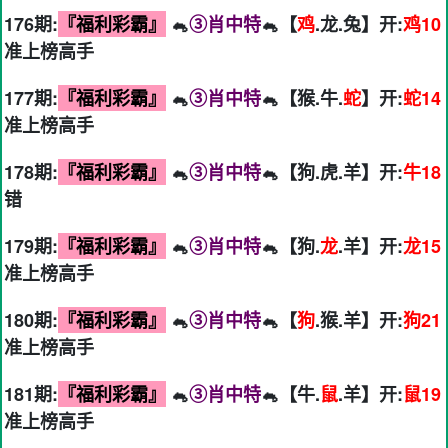
176期:
『福利彩霸』
🐁
③肖中特
🐁【
鸡
.龙.兔】开:
鸡10
准上榜高手
177期:
『福利彩霸』
🐁
③肖中特
🐁【猴.牛.
蛇
】开:
蛇14
准上榜高手
178期:
『福利彩霸』
🐁
③肖中特
🐁【狗.虎.羊】开:
牛18
错
179期:
『福利彩霸』
🐁
③肖中特
🐁【狗.
龙
.羊】开:
龙15
准上榜高手
180期:
『福利彩霸』
🐁
③肖中特
🐁【
狗
.猴.羊】开:
狗21
准上榜高手
181期:
『福利彩霸』
🐁
③肖中特
🐁【牛.
鼠
.羊】开:
鼠19
准上榜高手